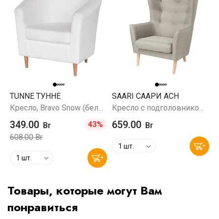
TUNNE ТУННЕ
SAARI СААРИ ACH
Кресло, Bravo Snow (белый барашек/букле)
Кресло с подголовником, Мальмо 16 (бежево-серый)
349.00
659.00
43%
Br
Br
608.00 Br
1 шт.
1 шт.
Товары, которые могут Вам
понравиться