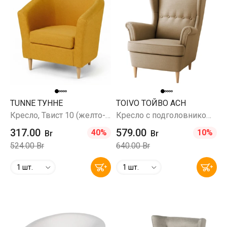
TUNNE ТУННЕ
TOIVO ТОЙВО ACH
Кресло, Твист 10 (желто-оранжевый)
Кресло с подголовником, Шифтебу бежевый
317.00
579.00
40%
10%
Br
Br
524.00 Br
640.00 Br
1 шт.
1 шт.