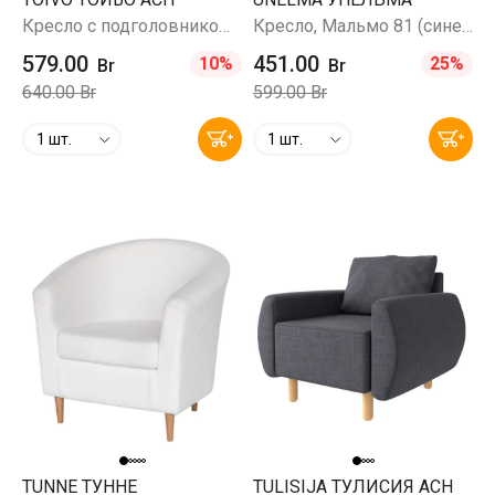
Кресло с подголовником, Шифтебу темно-синий
Кресло, Мальмо 81 (сине-зеленый)
579.00
451.00
10%
25%
Br
Br
640.00 Br
599.00 Br
1 шт.
1 шт.
TUNNE ТУННЕ
TULISIJA ТУЛИСИЯ ACH