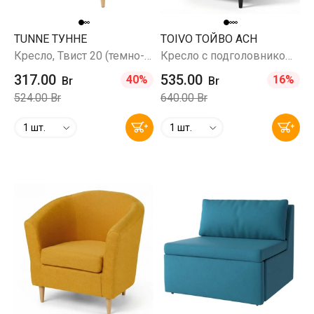
TUNNE ТУННЕ
TOIVO ТОЙВО ACH
Кресло, Твист 20 (темно-серый)
Кресло с подголовником, Твист 10 (желто-оранжевый)
317.00
535.00
40%
16%
Br
Br
524.00 Br
640.00 Br
1 шт.
1 шт.