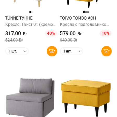
TUNNE ТУННЕ
TOIVO ТОЙВО ACH
Кресло, Твист 01 (кремовый)
Кресло с подголовником, Кунсо желтый
317.00
579.00
40%
10%
Br
Br
524.00 Br
640.00 Br
1 шт.
1 шт.