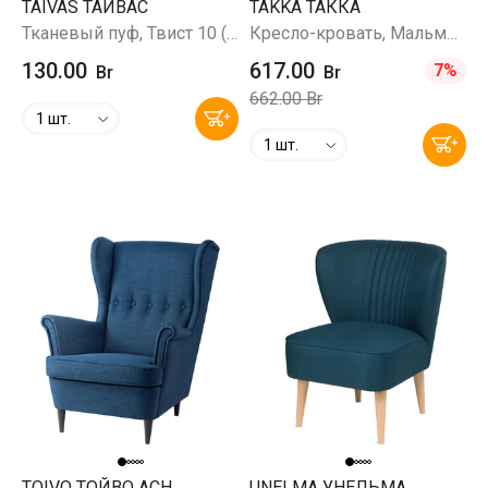
TAIVAS ТАЙВАС
TAKKA ТАККА
Тканевый пуф, Твист 10 (желто-оранжевый)
Кресло-кровать, Мальмо 79 (темно-синий)
130.00
617.00
7%
Br
Br
662.00 Br
1 шт.
1 шт.
TOIVO ТОЙВО ACH
UNELMA УНЕЛЬМА