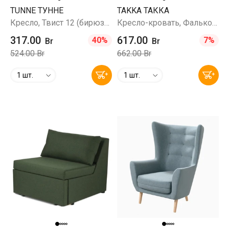
TUNNE ТУННЕ
TAKKA ТАККА
Кресло, Твист 12 (бирюзовый)
Кресло-кровать, Фальконе 16 (коричневый)
317.00
617.00
40%
7%
Br
Br
524.00 Br
662.00 Br
1 шт.
1 шт.