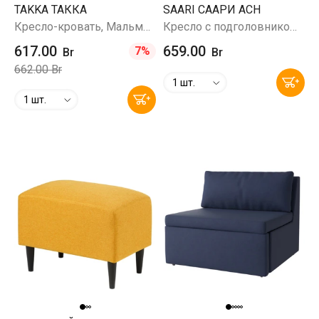
TAKKA ТАККА
SAARI СААРИ ACH
Кресло-кровать, Мальмо 37 (темно-зеленый)
Кресло с подголовником, Мальмо 72 (мятный)
617.00
659.00
7%
Br
Br
662.00 Br
1 шт.
1 шт.