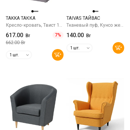
TAKKA ТАККА
TAIVAS ТАЙВАС
Кресло-кровать, Твист 19 (серый)
Тканевый пуф, Кунсо желтый
617.00
140.00
7%
Br
Br
662.00 Br
1 шт.
1 шт.