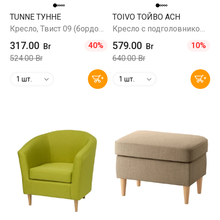
TUNNE ТУННЕ
TOIVO ТОЙВО ACH
Кресло, Твист 09 (бордовый)
Кресло с подголовником, Шифтебу темно-серый
317.00
579.00
40%
10%
Br
Br
524.00 Br
640.00 Br
1 шт.
1 шт.