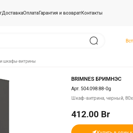
г
Доставка
Оплата
Гарантия и возврат
Контакты
Вст
 и шкафы-витрины
BRIMNES БРИМНЭС
Арт. 504.098.88-0g
Шкаф-витрина, черный, 80
412.00 Br
Купить в один к