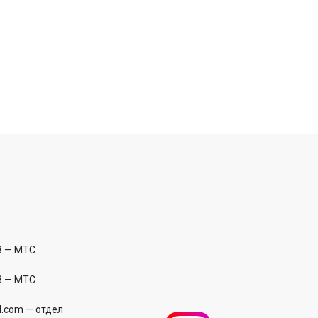
8
— МТС
8
— МТС
l.com
— отдел