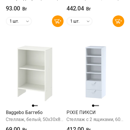
93.00
442.04
Br
Br
1 шт.
1 шт.
Baggebo Баггебо
PIXIE ПИКСИ
Стеллаж, белый, 50x30x80 см
Стеллаж с 2 ящиками, 60x57x180 см, белый
69.00
412.00
Br
Br